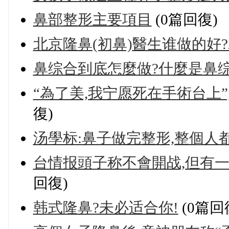
鼻部整形主要項目
(0篇回復)
北京隆鼻(初鼻)醫生谁做的好?
鼻综合到底怎麼做?什麼是鼻综
“為了美,我宁愿死在手術台上
復)
汤學标:鼻子做完整形,整個人都
台情报頭子称不會開战,但有
回復)
韩式隆鼻?未必适合你!
(0篇回