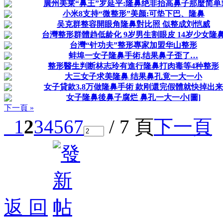
廣州美莱“鼻王”罗延平:隆鼻绝非抬高鼻子那麼简单
小米8支持“微整形”美颜:可垫下巴、隆鼻
吴克群整容開眼角隆鼻對比照 似整成刘恺威
台灣整形群體趋低龄化 9岁男生割眼皮 14岁少女隆
台灣“针功夫”整形專家加盟华山整形
蚌埠一女子隆鼻手術,结果鼻子歪了…
整形醫生判断林志玲有進行隆鼻打肉毒等4种整形
大三女子求美隆鼻 结果鼻孔竟一大一小
女子貸款3.8万做隆鼻手術 款刚還完假體就快掉出来
女子隆鼻後鼻子腐烂 鼻孔一大一小[圖]
下一頁 »
1
2
3
4
5
6
7
/ 7 頁
下一頁
返 回