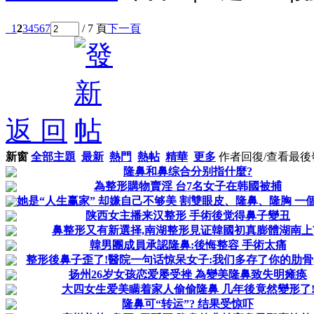
1
2
3
4
5
6
7
/ 7 頁
下一頁
返 回
新窗
全部主題
最新
熱門
熱帖
精華
更多
作者
回復/查看
最後
隆鼻和鼻综合分别指什麼?
為整形購物賣淫 台7名女子在韩國被捕
她是“人生赢家” 却嫌自己不够美 割雙眼皮、隆鼻、隆胸 一個月
陕西女主播来汉整形 手術後觉得鼻子變丑
鼻整形又有新選择,南湖整形見证韓國初真膨體湖南上
韓男團成員承認隆鼻:後悔整容 手術太痛
整形後鼻子歪了!醫院一句话惊呆女子:我们多存了你的肋骨
扬州26岁女孩恋爱屡受挫 為變美隆鼻致失明瘫痪
大四女生爱美瞒着家人偷偷隆鼻 几年後竟然變形了
隆鼻可“转运”? 结果受惊吓