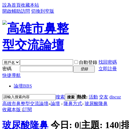
設為首頁
收藏本站
開啟輔助訪問
切換到窄版
找回密碼
自動登錄
密碼
立即註冊
登錄
快捷導航
論壇
BBS
搜索
熱搜:
活動
交友
discuz
搜索
高雄市鼻整型交流論壇
»
論壇
›
隆鼻方式
›
玻尿酸隆鼻
收藏本版
|
訂閱
玻尿酸隆鼻
今日:
0
|
主題:
140
|
排