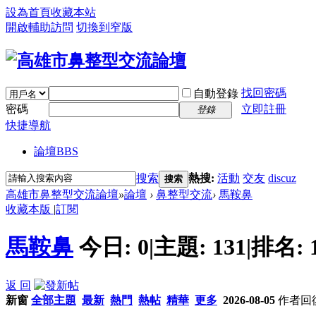
設為首頁
收藏本站
開啟輔助訪問
切換到窄版
找回密碼
自動登錄
密碼
立即註冊
登錄
快捷導航
論壇
BBS
搜索
熱搜:
活動
交友
discuz
搜索
高雄市鼻整型交流論壇
»
論壇
›
鼻整型交流
›
馬鞍鼻
收藏本版
|
訂閱
馬鞍鼻
今日:
0
|
主題:
131
|
排名:
返 回
新窗
全部主題
最新
熱門
熱帖
精華
更多
2026-08-05
作者
回