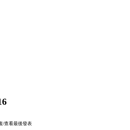
16
復/查看
最後發表