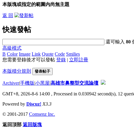
本版塊或指定的範圍內尚無主題
返 回
快速發帖
還可輸入
80
高級模式
B
Color
Image
Link
Quote
Code
Smilies
您需要登錄後才可以發帖
登錄
|
立即註冊
本版積分規則
發表帖子
Archiver
|
手機版
|
小黑屋
|
高雄市鼻整型交流論壇
GMT+8, 2026-8-6 14:00
, Processed in 0.030942 second(s), 12 querie
Powered by
Discuz!
X3.3
© 2001-2017
Comsenz Inc.
返回頂部
返回版塊