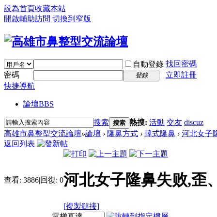
設為首頁
收藏本站
開啟輔助訪問
切換到窄版
找回密碼
自動登錄
密碼
立即註冊
登錄
快捷導航
論壇
BBS
搜索
熱搜:
活動
交友
discuz
搜索
高雄市鼻整型交流論壇
»
論壇
›
隆鼻方式
›
韓式隆鼻
›
河北女子隆
返回列表
河北女子隆鼻失败,歪、
查看:
3886
|
回復:
0
[複製鏈接]
電梯直達