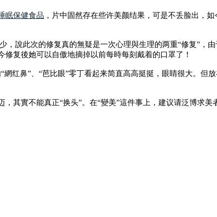
睡眠保健食品
，片中固然存在些许美颜结果，可是不丢脸出，如
不少，說此次的修复真的無疑是一次心理與生理的两重“修复”，
今修复後她可以自傲地摘掉以前每時每刻戴着的口罩了！
“網红鼻”、“芭比眼”零丁看起来简直高高挺挺，眼睛很大。但
迈，其實不能真正“换头”。在“變美”這件事上，建议请泛博求