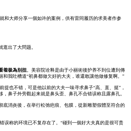
天就和大师分享一個如许的案例，供有雷同履历的求美者作参
就逛出了大問题。
看着极為别扭
。美容院诠释是由于小丽術後护养不到位遭到傳
和我吐槽道“初鼻都做欠好的大夫，谁還敢讓他做修复啊。”
前提也不错，可是他以前的大夫一味寻求鼻子“高、直、挺”，
移，鼻子外旁觀起来就是鼻头歪、鼻孔不合错误称且露鼻孔。
彻底消炎後，在举行松弛疤痕、包膜，從新雕塑假體至符合的
错误称的环境已不复存在了。“碰到一個好大夫真的是很可贵