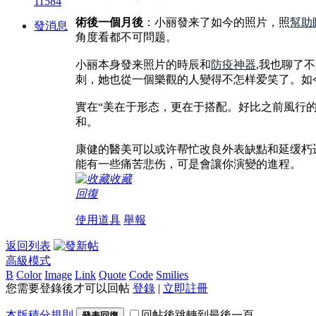
11584
術後一個月後
：小丽發来了如今的照片，照
幫助
發消息
角度看都不可問题。
小丽本身發来照片的時辰和
防疫神器
,我也聊了
刺，她也從一個樂觀的人變得不怎样爱笑了。如
實在“美在于形态，更在于搭配。好比之前風行的
和。
康健的醫美可以或许帮忙改良外表缺點和延缓朽
能有一些痛苦悲伤，可是會讓你演變的進程。
收藏
回復
使用道具
舉報
返回列表
高級模式
B
Color
Image
Link
Quote
Code
Smilies
您需要登錄後才可以回帖
登錄
|
立即註冊
本版積分規則
回帖後跳轉到最後一頁
發表回復