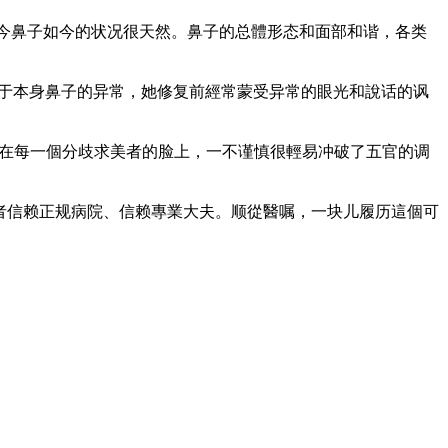
今鼻子如今的状况很天然。鼻子的总體形态和面部和谐，各类
由于本身鼻子的异常，她修复前經常蒙受异常的眼光和說话的讽
放在每一個分歧求美者的脸上，一不谨慎很輕易冲破了五官的调
美者信赖正规病院、信赖專業大夫。顺從醫嘱，一块儿履历這個可