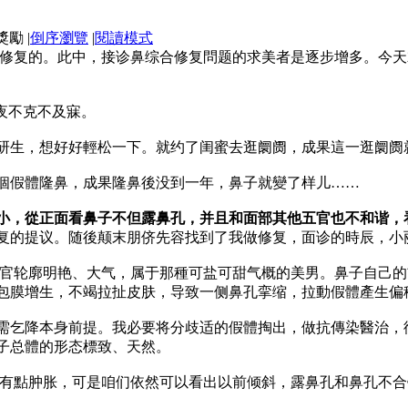
|
倒序瀏覽
|
閱讀模式
各種修复的。此中，接诊鼻综合修复問题的求美者是逐步增多。今
夜不克不及寐。
研生，想好好輕松一下。就约了闺蜜去逛阛阓，成果這一逛阛阓
個假體隆鼻，成果隆鼻後没到一年，鼻子就變了样儿……
小，從正面看鼻子不但露鼻孔，并且和面部其他五官也不和谐，
复的提议。随後颠末朋侪先容找到了我做修复，面诊的時辰，小丽
,官轮廓明艳、大气，属于那種可盐可甜气概的美男。鼻子自己的
包膜增生，不竭拉扯皮肤，导致一侧鼻孔挛缩，拉動假體產生偏
需乞降本身前提。我必要将分歧适的假體掏出，做抗傳染醫治，
子总體的形态標致、天然。
是有點肿胀，可是咱们依然可以看出以前倾斜，露鼻孔和鼻孔不合