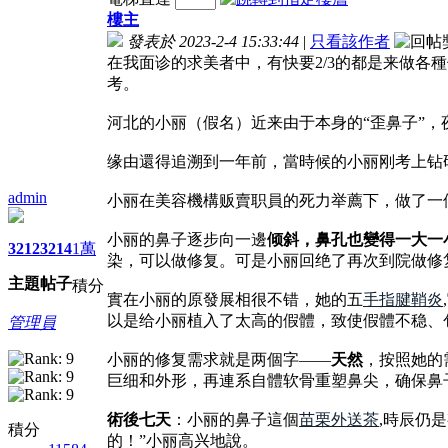
樓主
發表於 2023-2-4 15:33:44
|
只看該作者
在我面诊的求美者中，有快要2/3的都是来做
考。
河北的小丽（假名）近来由于本身的“歪鼻子”，
缘由還得追溯到一年前，當時候的小丽刚考上钻
admin
小丽在美容機構贩賣职員的死力举薦下，做了一
小丽的鼻子逐步向一邊
倾斜，鼻孔也變得一大一
3212
3214
1萬
染，可以做修复。可是小丽回绝了再次到院做修
主題
帖子
積分
實在小丽的原發展相很不错，她的五
手指腱鞘炎
以是给小丽植入了太高的假體，致使假體不稳、
管理員
小丽的修复需求就是两個字——
天然
，按照她的
巨细和外形，再連系自體软骨重塑鼻尖，确保鼻
術後七天
：小丽的鼻子這個
苗栗外送茶
,時辰仍
積分
的！”小丽高兴地說。